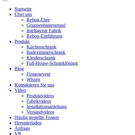
Startseite
Über uns
Rebon-Ehre
Gruppenhintergrund
Intelligente Fabrik
Rebon-Einführung
Produkt
Küchenschrank
Badezimmerschrank
Kleiderschrank
Full-House-Schranklösung
Blog
Firmenevent
Wissen
Kontaktieren Sie uns
Video
Produktvideos
Fabrikvideos
Installationsanleitung
Versandvideos
Häufig gestellte Fragen
Herunterladen
Anfrage
VR