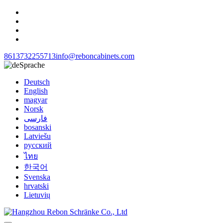
8613732255713
info@reboncabinets.com
Sprache
Deutsch
English
magyar
Norsk
فارسی
bosanski
Latviešu
русский
ไทย
한국어
Svenska
hrvatski
Lietuvių