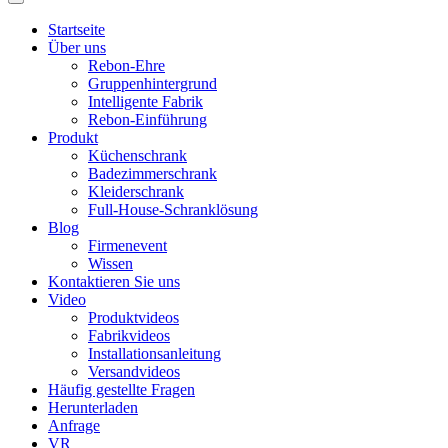
Startseite
Über uns
Rebon-Ehre
Gruppenhintergrund
Intelligente Fabrik
Rebon-Einführung
Produkt
Küchenschrank
Badezimmerschrank
Kleiderschrank
Full-House-Schranklösung
Blog
Firmenevent
Wissen
Kontaktieren Sie uns
Video
Produktvideos
Fabrikvideos
Installationsanleitung
Versandvideos
Häufig gestellte Fragen
Herunterladen
Anfrage
VR