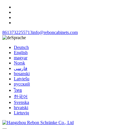
8613732255713
info@reboncabinets.com
Sprache
Deutsch
English
magyar
Norsk
فارسی
bosanski
Latviešu
русский
ไทย
한국어
Svenska
hrvatski
Lietuvių